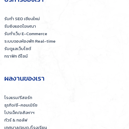
รับทำ SEO เชียงใหม่
รับยิงแอดโฆษณา
รับทำเว็บ E-Commerce
ระบบจองห้องพัก Real-time
รับดูแลเว็บไซต์
กราฟิก ดีไซน์
ผลงานของเรา
โรงแรม/รีสอร์ท
ธุรกิจ/อี-คอมเมิร์ซ
โปรเจ็ค/อสังหาฯ
ทัวร์ & กอล์ฟ
เทศบาล/อบต./โรงเรียน