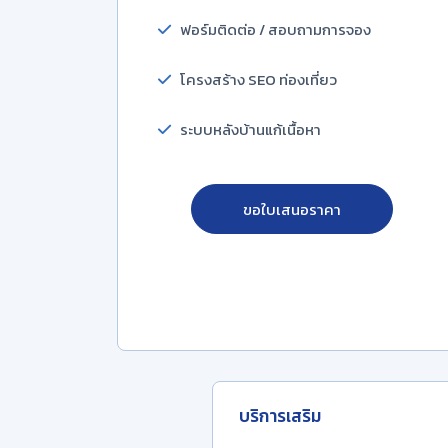
ฟอร์มติดต่อ / สอบถามการจอง
โครงสร้าง SEO ท่องเที่ยว
ระบบหลังบ้านแก้เนื้อหา
ขอใบเสนอราคา
บริการเสริม