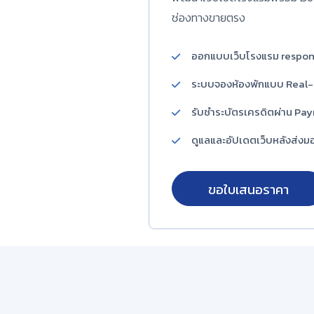
ช่องทางขายตรง
ออกแบบเว็บโรงแรม respons
ระบบจองห้องพักแบบ Real
รับชำระบัตรเครดิตผ่าน P
ดูแลและอัปเดตเว็บหลังส่งม
ขอใบเสนอราคา