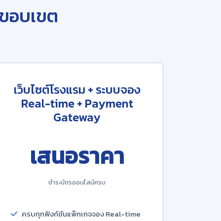
มขอบเขต
เว็บไซต์โรงแรม + ระบบจอง
Real-time + Payment
Gateway
เสนอราคา
ชำระบัตรออนไลน์ครบ
ครบทุกฟังก์ชันแพ็กเกจจอง Real-time