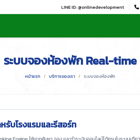
LINE ID: @onlinedevelopment
ระบบจองห้องพัก Real-time
หน้าแรก
บริการของเรา
ระบบจองห้องพัก
หรับโรงแรมและรีสอร์ท
king Engine ให้แขกค้นหา จอง และชำระเงินออนไลน์ได้ครบในระบบเดียว