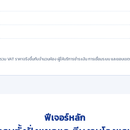
่รวม VAT ราคาจริงขึ้นกับจำนวนห้อง ผู้ให้บริการชำระเงิน การเชื่อมระบบ และขอ
ฟีเจอร์หลัก