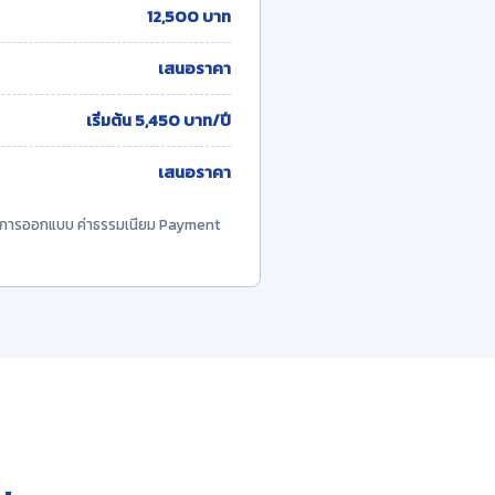
12,500 บาท
เสนอราคา
เริ่มต้น 5,450 บาท/ปี
เสนอราคา
บเขตการออกแบบ ค่าธรรมเนียม Payment