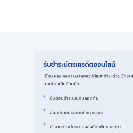
รับชำระบัตรเครดิตออนไลน์
เชื่อม Payment Gateway ให้แขกชำระด้วยบัตร
สอบโอนเงินด้วยมือ
ขั้นตอนชำระเงินที่ปลอดภัย
อีเมลยืนยันและบันทึกการจอง
ทำงานร่วมกับระบบจองห้องพักของคุณ