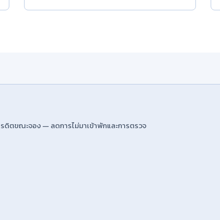
เครดิตขณะจอง — ลดการไม่มาเข้าพักและการตรวจ