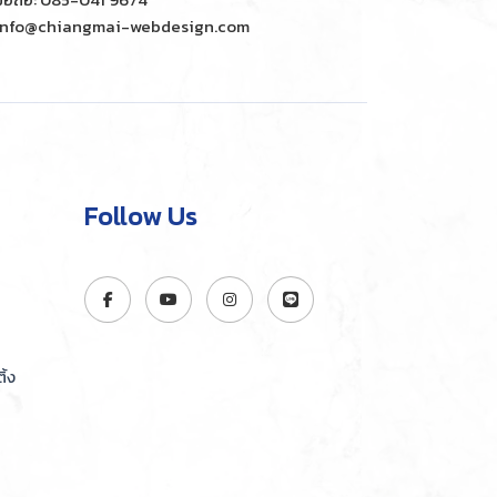
info@chiangmai-webdesign.com
Follow Us
้ง