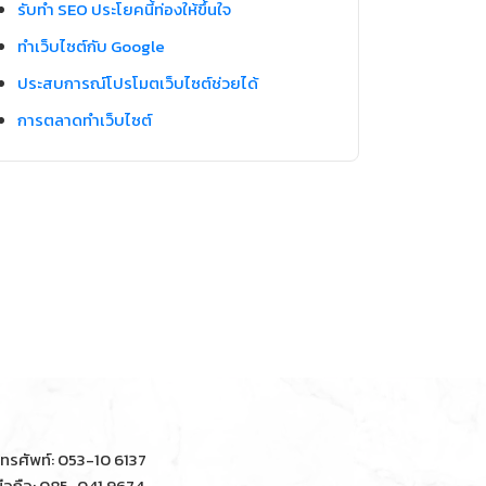
รับทำ SEO ประโยคนี้ท่องให้ขึ้นใจ
ทำเว็บไซต์กับ Google
ประสบการณ์โปรโมตเว็บไซต์ช่วยได้
การตลาดทำเว็บไซต์
โทรศัพท์: 053-10 6137
มือถือ: 085-041 9674