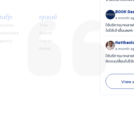
ฺBOOK Des
ุณตุ๊ก
คุณเมย์
คุณฝน
a month a
aintree
The
Benny
ใช้บริการมาหลายป
ไปใช้เจ้าอื่นเลย
ealestate
Grand
Home
gency
Napat
Cooking
Natthani
Hotel
School
a month a
ใช้บริการมาหลายป
คิดจะเปลี่ยนไปใช้
View a