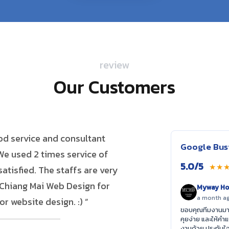
review
Our Customers
ood service and consultant
“ ใช้บริการมาตั้งแต่เพิ่งเริ่
Google Busi
We used 2 times service of
จะเปลี่ยนไปใช้เจ้าอื่นเลยค่ะ 
5.0/5
★★
atisfied. The staffs are very
ปัญหาต่างๆ ทางบริษัทช่วยด
Chiang Mai Web Design for
ขอบคุ
Myway Ho
a month a
r website design. :) ”
ขอบคุณทีมงานมาก
คุยง่าย และให้ค
งานด้วย ประทับใ