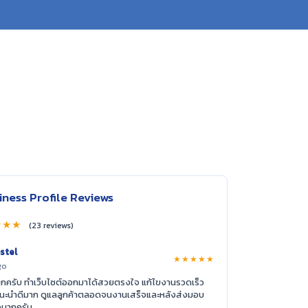
มต้นทำธุรกิจในปี 2010 จนถึงปัจจุบัน ไม่เคยคิด
“ โรงแรมที่ทำงาน
ness Profile Reviews
ทุกครั้งที่ต้องการจะพัฒนาเว็บไซต์หรือเมื่อเจอ
โดเมน อีเมลล์ ปร
★★★
ูแลแก้ไขปัญหาให้อย่างรวดเร็วไม่ต้องรอนาน
(23 reviews)
ณทางทีมงานมากนะคะ ”
stel
★★★★★
go
ครับ ทำเว็บไซต์ออกมาได้สวยตรงใจ แก้ไขงานรวดเร็ว
ำแนะนำดีมาก ดูแลลูกค้าตลอดจนงานเสร็จและหลังส่งมอบ
จมากครับ