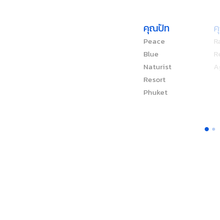
คุณปัท
ค
Peace
R
Blue
R
Naturist
A
Resort
Phuket