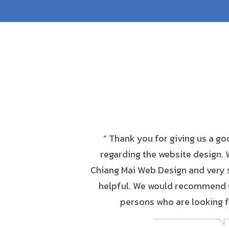
pful to create our
“ Thank you for giving us a g
 very impressive. ”
regarding the website design. 
Chiang Mai Web Design and very s
helpful. We would recommend 
persons who are looking fo