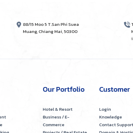
88/15 Moo 5 T.San Phi Suea
Muang, Chiang Mai, 50300
Our Portfolio
Customer
Hotel & Resort
Login
ent
Business / E-
Knowledge
e
Commerce
Contact Suppor
oking
Projects / Real Estate
Domain & Hosti