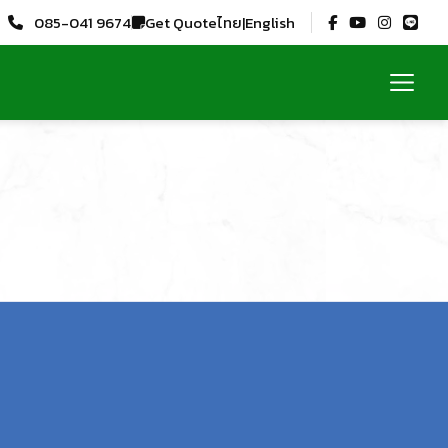
Get Quote
085-041 9674
ไทย
|
English