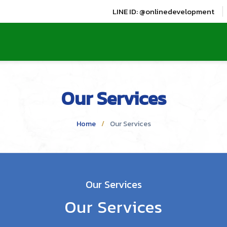
LINE ID: @onlinedevelopment
Our Services
Home
Our Services
Our Services
Our Services